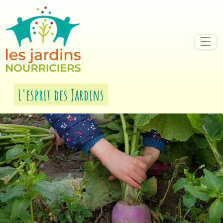
Aller au contenu
Aller à la navigation
L'esprit des Jardins