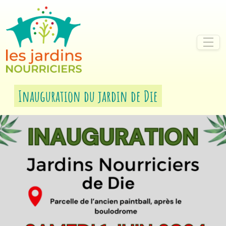
Aller au contenu
Aller à la navigation
Inauguration du jardin de Die